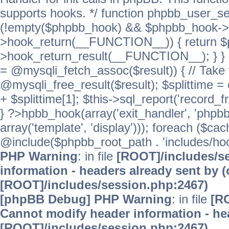
supports hooks. */ function phpbb_user_se
(!empty($phpbb_hook) && $phpbb_hook->
>hook_return(__FUNCTION__)) { return 
>hook_return_result(__FUNCTION__); } } ret
= @mysqli_fetch_assoc($result)) { // Take 
@mysqli_free_result($result); $splittime = e
+ $splittime[1]; $this->sql_report('record_f
} ?>hpbb_hook(array('exit_handler', 'phpb
array('template', 'display'))); foreach ($c
@include($phpbb_root_path . 'includes/hooks
PHP Warning
: in file
[ROOT]/includes/s
information - headers already sent by (
[ROOT]/includes/session.php:2467)
[phpBB Debug] PHP Warning
: in file
[R
Cannot modify header information - hea
[ROOT]/includes/session.php:2467)