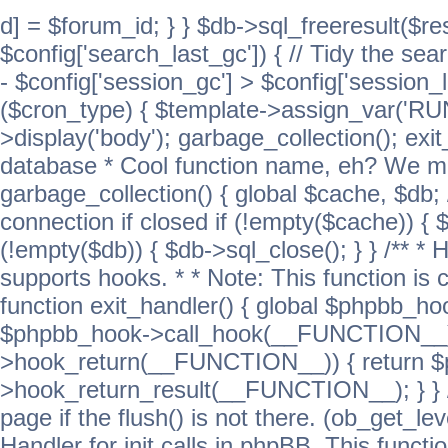
d] = $forum_id; } } $db->sql_freeresult($res
$config['search_last_gc']) { // Tidy the sea
- $config['session_gc'] > $config['session_l
($cron_type) { $template->assign_var('
>display('body'); garbage_collection(); exit
database * Cool function name, eh? We migh
garbage_collection() { global $cache, $db
connection if closed if (!empty($cache)) { 
(!empty($db)) { $db->sql_close(); } } /** * H
supports hooks. * * Note: This function is 
function exit_handler() { global $phpbb_h
$phpbb_hook->call_hook(__FUNCTION__))
>hook_return(__FUNCTION__)) { return 
>hook_return_result(__FUNCTION__); } } //
page if the flush() is not there. (ob_get_lev
Handler for init calls in phpBB. This functio