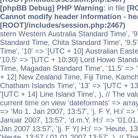
[phpBB Debug] PHP Warning
: in file
[R
Cannot modify header information - hea
[ROOT]/includes/session.php:2467)
stern Western Australia Standard Time', '
Standard Time, Chita Standard Time', '9.5
Time', '10' => '[UTC + 10] Australian Eas
'10.5' => '[UTC + 10:30] Lord Howe Standa
Time, Magadan Standard Time', '11.5' => '
+ 12] New Zealand Time, Fiji Time, Kamch
Chatham Islands Time', '13' => '[UTC + 13
'[UTC + 14] Line Island Time', ), // The va
current time on view 'dateformats' => array( 
=> 'Mo 1. Jan 2007, 13:57', 'j. F Y, H:i' => 
Januar 2007, 13:57', 'd.m.Y, H:i' => '01.01.
Jan 2007 13:57', '|j. F Y| H:i' => 'Heute, 1
'Heute, 13:57 / 01.01.2007 13:57', ), // T