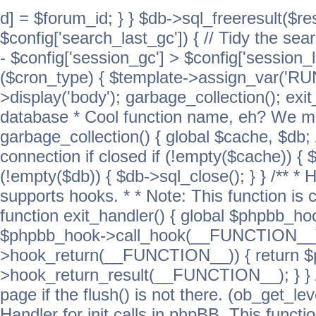
d] = $forum_id; } } $db->sql_freeresult($res
$config['search_last_gc']) { // Tidy the sea
- $config['session_gc'] > $config['session_l
($cron_type) { $template->assign_var('
>display('body'); garbage_collection(); exit
database * Cool function name, eh? We migh
garbage_collection() { global $cache, $db
connection if closed if (!empty($cache)) { 
(!empty($db)) { $db->sql_close(); } } /** * H
supports hooks. * * Note: This function is 
function exit_handler() { global $phpbb_h
$phpbb_hook->call_hook(__FUNCTION__))
>hook_return(__FUNCTION__)) { return 
>hook_return_result(__FUNCTION__); } } //
page if the flush() is not there. (ob_get_lev
Handler for init calls in phpBB. This functio