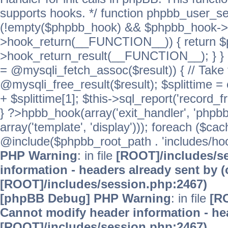
supports hooks. */ function phpbb_user_se
(!empty($phpbb_hook) && $phpbb_hook->
>hook_return(__FUNCTION__)) { return 
>hook_return_result(__FUNCTION__); } } ret
= @mysqli_fetch_assoc($result)) { // Take 
@mysqli_free_result($result); $splittime = e
+ $splittime[1]; $this->sql_report('record_f
} ?>hpbb_hook(array('exit_handler', 'phpb
array('template', 'display'))); foreach ($c
@include($phpbb_root_path . 'includes/hooks
PHP Warning
: in file
[ROOT]/includes/s
information - headers already sent by (
[ROOT]/includes/session.php:2467)
[phpBB Debug] PHP Warning
: in file
[R
Cannot modify header information - hea
[ROOT]/includes/session.php:2467)