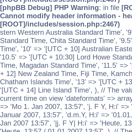
[phpBB Debug] PHP Warning
: in file
[R
Cannot modify header information - hea
[ROOT]/includes/session.php:2467)
stern Western Australia Standard Time', '
Standard Time, Chita Standard Time', '9.5
Time', '10' => '[UTC + 10] Australian Eas
'10.5' => '[UTC + 10:30] Lord Howe Standa
Time, Magadan Standard Time', '11.5' => '
+ 12] New Zealand Time, Fiji Time, Kamch
Chatham Islands Time', '13' => '[UTC + 13
'[UTC + 14] Line Island Time', ), // The va
current time on view 'dateformats' => array( 
=> 'Mo 1. Jan 2007, 13:57', 'j. F Y, H:i' => 
Januar 2007, 13:57', 'd.m.Y, H:i' => '01.01.
Jan 2007 13:57', '|j. F Y| H:i' => 'Heute, 1
'Heute, 13:57 / 01.01.2007 13:57', ), // T