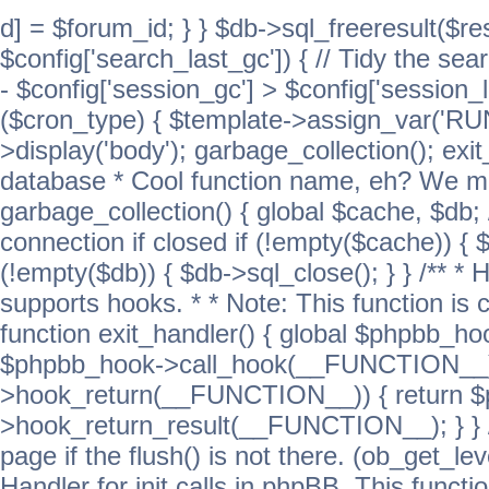
d] = $forum_id; } } $db->sql_freeresult($res
$config['search_last_gc']) { // Tidy the sea
- $config['session_gc'] > $config['session_l
($cron_type) { $template->assign_var('
>display('body'); garbage_collection(); exit
database * Cool function name, eh? We migh
garbage_collection() { global $cache, $db
connection if closed if (!empty($cache)) { 
(!empty($db)) { $db->sql_close(); } } /** * H
supports hooks. * * Note: This function is 
function exit_handler() { global $phpbb_h
$phpbb_hook->call_hook(__FUNCTION__))
>hook_return(__FUNCTION__)) { return 
>hook_return_result(__FUNCTION__); } } //
page if the flush() is not there. (ob_get_lev
Handler for init calls in phpBB. This functio