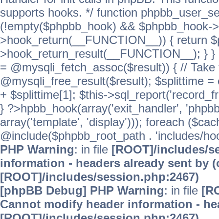
supports hooks. */ function phpbb_user_se
(!empty($phpbb_hook) && $phpbb_hook->
>hook_return(__FUNCTION__)) { return 
>hook_return_result(__FUNCTION__); } } ret
= @mysqli_fetch_assoc($result)) { // Take 
@mysqli_free_result($result); $splittime = e
+ $splittime[1]; $this->sql_report('record_f
} ?>hpbb_hook(array('exit_handler', 'phpb
array('template', 'display'))); foreach ($c
@include($phpbb_root_path . 'includes/hooks
PHP Warning
: in file
[ROOT]/includes/s
information - headers already sent by (
[ROOT]/includes/session.php:2467)
[phpBB Debug] PHP Warning
: in file
[R
Cannot modify header information - hea
[ROOT]/includes/session.php:2467)