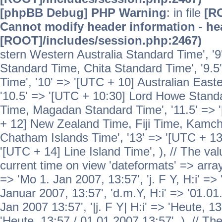
[phpBB Debug] PHP Warning
: in file
[R
Cannot modify header information - hea
[ROOT]/includes/session.php:2467)
stern Western Australia Standard Time', '
Standard Time, Chita Standard Time', '9.5
Time', '10' => '[UTC + 10] Australian Eas
'10.5' => '[UTC + 10:30] Lord Howe Standa
Time, Magadan Standard Time', '11.5' => '
+ 12] New Zealand Time, Fiji Time, Kamch
Chatham Islands Time', '13' => '[UTC + 13
'[UTC + 14] Line Island Time', ), // The va
current time on view 'dateformats' => array( 
=> 'Mo 1. Jan 2007, 13:57', 'j. F Y, H:i' => 
Januar 2007, 13:57', 'd.m.Y, H:i' => '01.01.
Jan 2007 13:57', '|j. F Y| H:i' => 'Heute, 1
'Heute, 13:57 / 01.01.2007 13:57', ), // T