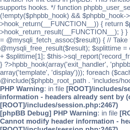
supports hooks. */ function phpbb_user_se
(!empty($phpbb_hook) && $phpbb_hook->
>hook_return(__FUNCTION__)) { return 
>hook_return_result(__FUNCTION__); } } ret
= @mysqli_fetch_assoc($result)) { // Take 
@mysqli_free_result($result); $splittime = e
+ $splittime[1]; $this->sql_report('record_f
} ?>hpbb_hook(array('exit_handler', 'phpb
array('template', 'display'))); foreach ($c
@include($phpbb_root_path . 'includes/hooks
PHP Warning
: in file
[ROOT]/includes/s
information - headers already sent by (
[ROOT]/includes/session.php:2467)
[phpBB Debug] PHP Warning
: in file
[R
Cannot modify header information - hea
[ROOT]/includes/session.php:2467)