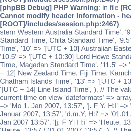
[phpBB Debug] PHP Warning
: in file
[R
Cannot modify header information - hea
[ROOT]/includes/session.php:2467)
stern Western Australia Standard Time', '
Standard Time, Chita Standard Time', '9.5
Time', '10' => '[UTC + 10] Australian Eas
'10.5' => '[UTC + 10:30] Lord Howe Standa
Time, Magadan Standard Time', '11.5' => '
+ 12] New Zealand Time, Fiji Time, Kamch
Chatham Islands Time', '13' => '[UTC + 13
'[UTC + 14] Line Island Time', ), // The va
current time on view 'dateformats' => array( 
=> 'Mo 1. Jan 2007, 13:57', 'j. F Y, H:i' => 
Januar 2007, 13:57', 'd.m.Y, H:i' => '01.01.
Jan 2007 13:57', '|j. F Y| H:i' => 'Heute, 1
'Heute, 13:57 / 01.01.2007 13:57', ), // T