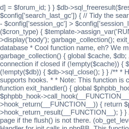
d] = $forum_id; } } $db->sql_freeresult($res
$config['search_last_gc']) { // Tidy the sea
- $config['session_gc'] > $config['session_l
($cron_type) { $template->assign_var('
>display('body'); garbage_collection(); exit
database * Cool function name, eh? We migh
garbage_collection() { global $cache, $db
connection if closed if (!empty($cache)) { 
(!empty($db)) { $db->sql_close(); } } /** * H
supports hooks. * * Note: This function is 
function exit_handler() { global $phpbb_h
$phpbb_hook->call_hook(__FUNCTION__))
>hook_return(__FUNCTION__)) { return 
>hook_return_result(__FUNCTION__); } } //
page if the flush() is not there. (ob_get_lev
Handler for init calls in phpBB. This functio